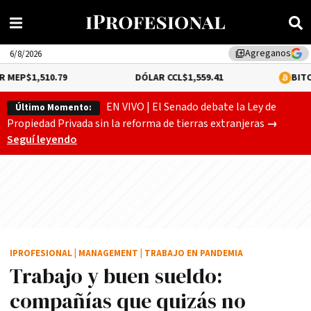
Agreganos
library_add
6/8/2026
0.79
DÓLAR CCL
$1,559.41
BITCOIN
0.18%
$
EN VIVO | El Senado debate la Ley de
Último Momento:
Gobierno
Propiedad Privada sin la reforma de tierras extranjeras
→
Seguí leyendo
IPROFESIONAL
|
MANAGEMENT
|
TRABAJO EN PANDEMIA
Trabajo y buen sueldo:
compañías que quizás no