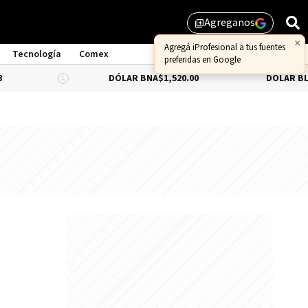
Agreganos
library_add
Tecnología
Comex
DÓLAR BNA
$1,520.00
DÓLAR BLUE
-0.66%
$1
e