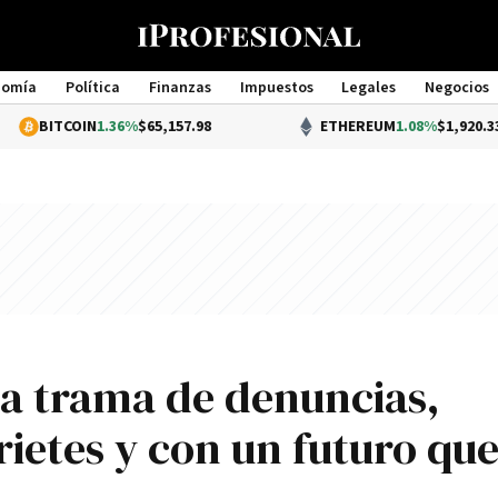
nomía
Política
Finanzas
Impuestos
Legales
Negocios
Management
IN
1.36%
$65,157.98
ETHEREUM
1.08%
$1,920.33
na trama de denuncias,
rietes y con un futuro qu