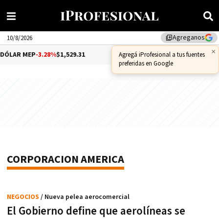
Agreganos
library_add
10/8/2026
×
ÓLAR MEP
-3.28%
$1,529.31
DÓLAR CCL
-1.25%
$1,556.14
Agregá iProfesional a tus fuentes
preferidas en Google
CORPORACION AMERICA
NEGOCIOS
/ Nueva pelea aerocomercial
El Gobierno define que aerolíneas se