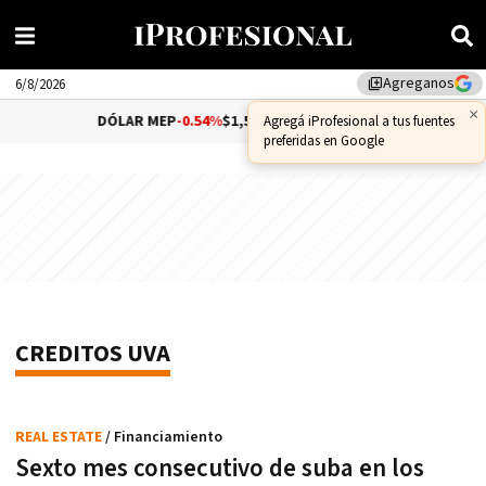
Agreganos
library_add
6/8/2026
×
DÓLAR MEP
-0.54%
$1,510.79
DÓLAR CCL
-0.
Agregá iProfesional a tus fuentes
preferidas en Google
CREDITOS UVA
REAL ESTATE
/ Financiamiento
Sexto mes consecutivo de suba en los