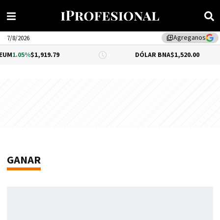
Agreganos
library_add
7/8/2026
5%
$1,919.79
DÓLAR BNA
$1,520.00
GANAR