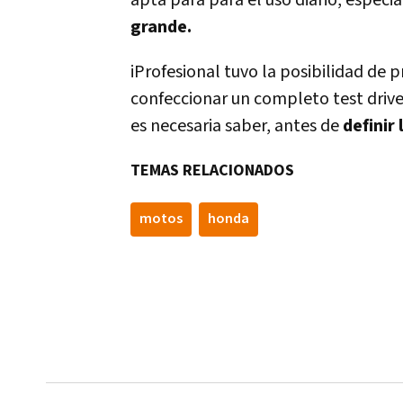
apta para para el uso diario, especi
grande.
iProfesional tuvo la posibilidad de 
confeccionar un completo test drive
es necesaria saber, antes de
definir
TEMAS RELACIONADOS
motos
honda