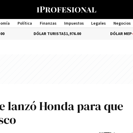
nomía
Política
Finanzas
Impuestos
Legales
Negocios
Management
DÓLAR TURISTA
$1,976.00
DÓLAR MEP
-3.49%
$1,52
e lanzó Honda para que
sco