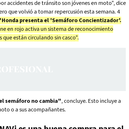
or accidentes de tránsito son jóvenes en moto", dice
pero que volvió a tomar repercusión esta semana. 4
"Honda presenta el 'Semáforo Concientizador'.
ne en rojo activa un sistema de reconocimiento
s que están circulando sin casco".
 el semáforo no cambia"
, concluye. Esto incluye a
moto o a sus acompañantes.