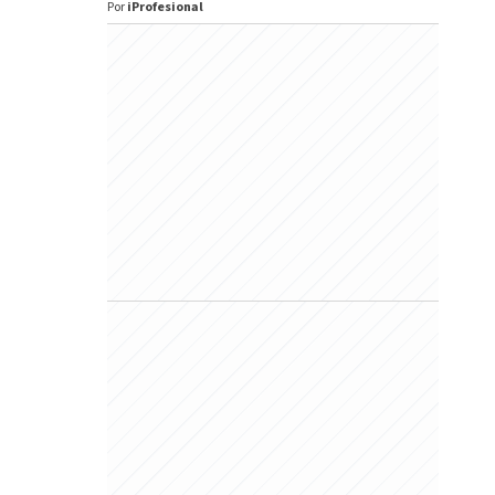
Por
iProfesional