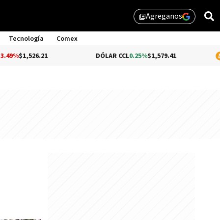
Agreganos
library_add
Tecnología
Comex
6.21
DÓLAR CCL
0.25%
$1,579.41
BITCOIN
1