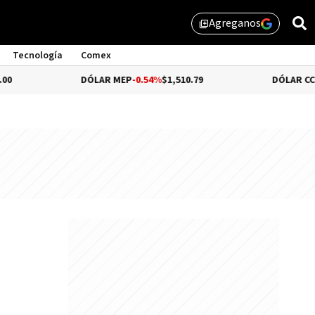
Agreganos
library_add
Tecnología
Comex
DÓLAR MEP
-0.54%
$1,510.79
DÓLAR CCL
-0.72%
$1,