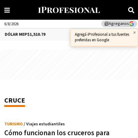
Agreganos
library_add
6/8/2026
×
ÓLAR MEP
$1,510.79
DÓLAR CCL
$1,559.41
Agregá iProfesional a tus fuentes
preferidas en Google
CRUCE
TURISMO
/ Viajes estudiantiles
Cómo funcionan los cruceros para