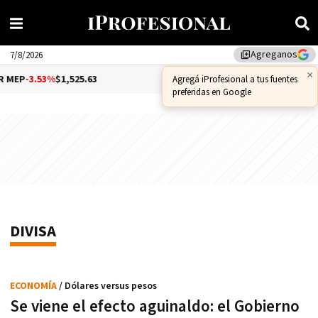
Agreganos
library_add
7/8/2026
×
EP
-3.53%
$1,525.63
DÓLAR CCL
0.41%
$1,581.95
Agregá iProfesional a tus fuentes
preferidas en Google
DIVISA
ECONOMÍA
/ Dólares versus pesos
Se viene el efecto aguinaldo: el Gobierno