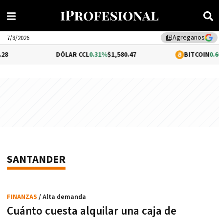
Agreganos
library_add
7/8/2026
8
DÓLAR CCL
0.31%
$1,580.47
BITCOIN
0.66
SANTANDER
FINANZAS
/ Alta demanda
Cuánto cuesta alquilar una caja de