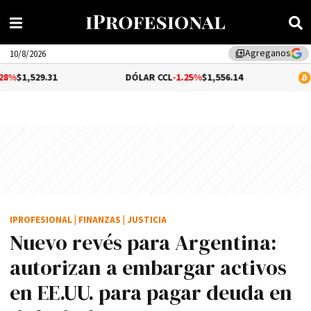
Agreganos
library_add
10/8/2026
1
DÓLAR CCL
-1.25%
$1,556.14
BITCOIN
$65
IPROFESIONAL
|
FINANZAS
|
JUSTICIA
Nuevo revés para Argentina:
autorizan a embargar activos
en EE.UU. para pagar deuda en