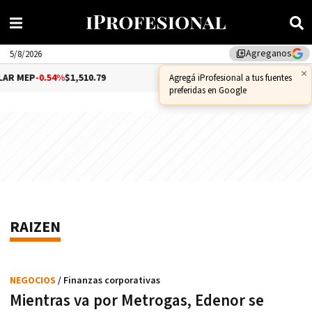
Agreganos
library_add
5/8/2026
×
MEP
-0.54%
$1,510.79
DÓLAR CCL
-0.72%
$1,559.41
Agregá iProfesional a tus fuentes
preferidas en Google
RAIZEN
NEGOCIOS
/ Finanzas corporativas
Mientras va por Metrogas, Edenor se