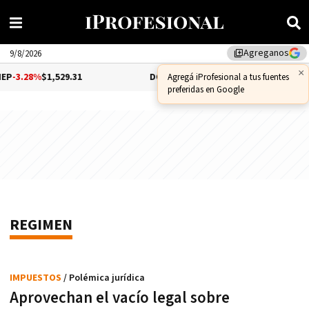
Agreganos
library_add
9/8/2026
.28%
$1,529.31
DÓLAR CCL
-1.25%
$1,556.14
REGIMEN
IMPUESTOS
/ Polémica jurídica
Aprovechan el vacío legal sobre