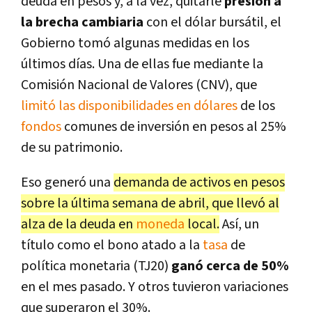
deuda en pesos y, a la vez, quitarle
presión a
la brecha cambiaria
con el dólar bursátil, el
Gobierno tomó algunas medidas en los
últimos días. Una de ellas fue mediante la
Comisión Nacional de Valores (CNV), que
limitó las disponibilidades en dólares
de los
fondos
comunes de inversión en pesos al 25%
de su patrimonio.
Eso generó una
demanda de activos en pesos
sobre la última semana de abril, que llevó al
alza de la deuda en
moneda
local
.
Así, un
título como el bono atado a la
tasa
de
política monetaria (TJ20)
ganó cerca de 50%
en el mes pasado. Y otros tuvieron variaciones
que superaron el 30%.