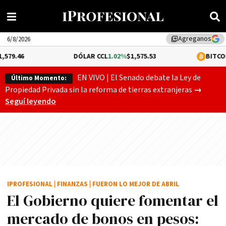
Agreganos
library_add
6/8/2026
DÓLAR CCL
1.02%
$1,575.53
BITCOIN
-0.17%
$64,4
EN VIVO | El Senado debate la Ley de
Último Momento:
Gobierno
Propiedad Privada sin la reforma de tierras extranjeras
→
Seguí leyendo
IPROFESIONAL
|
FINANZAS
|
FUERON LO MEJOR DE ABRIL
El Gobierno quiere fomentar el
mercado de bonos en pesos: