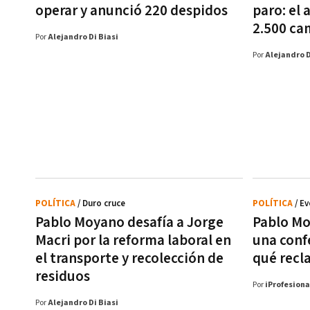
operar y anunció 220 despidos
paro: el 
2.500 ca
Por
Alejandro Di Biasi
Por
Alejandro D
POLÍTICA
/ Duro cruce
POLÍTICA
/ E
Pablo Moyano desafía a Jorge
Pablo Mo
Macri por la reforma laboral en
una confe
el transporte y recolección de
qué recl
residuos
Por
iProfesiona
Por
Alejandro Di Biasi