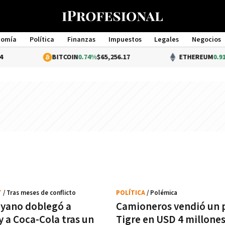
nomía
Política
Finanzas
Impuestos
Legales
Negocios
Management
BITCOIN
0.74%
$65,256.17
ETHEREUM
0.91%
$
T
/ Tras meses de conflicto
POLÍTICA
/ Polémica
yano doblegó a
Camioneros vendió un p
y a Coca-Cola tras un
Tigre en USD 4 millones