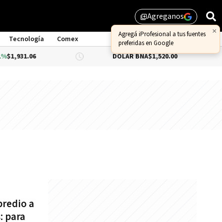
Agreganos
library_add
×
Agregá iProfesional a tus fuentes
Tecnología
Comex
preferidas en Google
1,931.06
DÓLAR BNA
$1,520.00
DÓ
redio a
: para