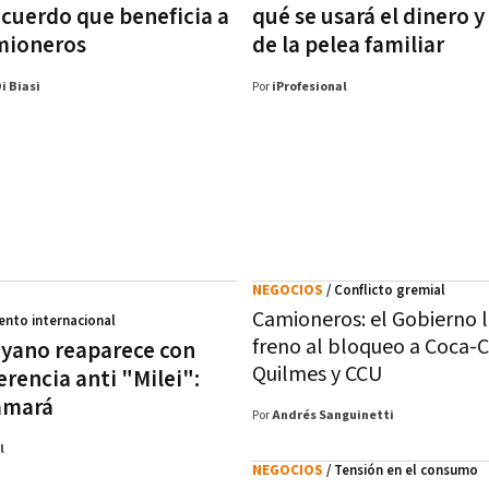
acuerdo que beneficia a
qué se usará el dinero y
mioneros
de la pelea familiar
i Biasi
Por
iProfesional
NEGOCIOS
/ Conflicto gremial
Camioneros: el Gobierno 
vento internacional
freno al bloqueo a Coca-C
yano reaparece con
Quilmes y CCU
rencia anti "Milei":
amará
Por
Andrés Sanguinetti
l
NEGOCIOS
/ Tensión en el consumo