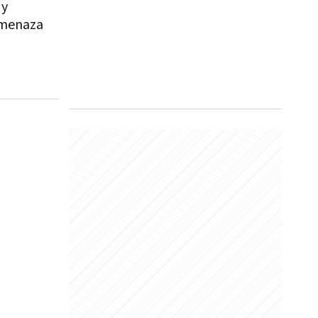
 y
amenaza