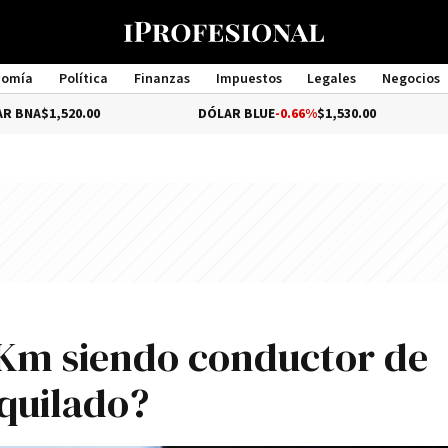
nomía
Política
Finanzas
Impuestos
Legales
Negocios
Management
00
DÓLAR BLUE
-0.66%
$1,530.00
DÓLAR TU
Km siendo conductor de
lquilado?