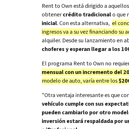
Rent to Own está dirigido a aquello
obtener
crédito tradicional
o que 
inicial
. Con esta alternativa,
el con
ingresos va a su vez financiando su a
alquiler. Desde su lanzamiento en a
choferes y esperan llegar a los 10
El programa Rent to Own no requiere
mensual con un incremento del 
modelo de auto, varía entre los
$200
"Otra ventaja interesante es que con
vehículo cumple con sus expectat
pueden cambiarlo por otro mode
inversión estará respaldada por u