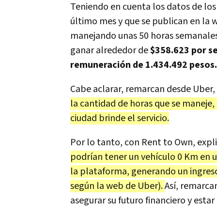
Teniendo en cuenta los datos de los
último mes y que se publican en la 
manejando unas 50 horas semanales,
ganar alrededor de
$358.623 por se
remuneración de 1.434.492 pesos.
Cabe aclarar, remarcan desde Uber,
la cantidad de horas que se maneje, 
ciudad brinde el servicio.
Por lo tanto, con Rent to Own, expl
podrían tener un vehículo 0 Km en 
la plataforma, generando un ingres
según la web de Uber).
Así, remarca
asegurar su futuro financiero y esta