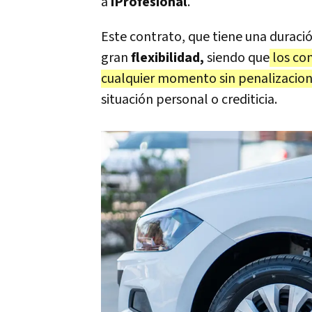
a
iProfesional
.
Este contrato, que tiene una duraci
gran
flexibilidad,
siendo que
los con
cualquier momento sin penalizacion
situación personal o crediticia.