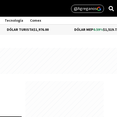
Agreganos
library_add
Tecnología
Comex
RISTA
$1,976.00
DÓLAR MEP
0.59%
$1,519.73