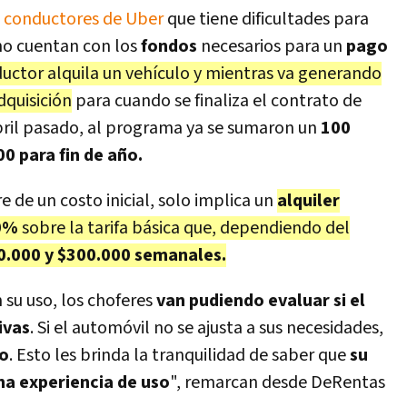
s
conductores de Uber
que tiene dificultades para
no cuentan con los
fondos
necesarios para un
pago
ductor alquila un vehículo y mientras va generando
dquisición
para cuando se finaliza el contrato de
bril pasado, al programa ya se sumaron un
100
00 para fin de año.
 de un costo inicial, solo implica un
alquiler
20%
sobre la tarifa básica que, dependiendo del
.000 y $300.000 semanales.
 su uso, los choferes
van pudiendo evaluar si el
ivas
. Si el automóvil no se ajusta a sus necesidades,
lo
. Esto les brinda la tranquilidad de saber que
su
na experiencia de uso
", remarcan desde DeRentas