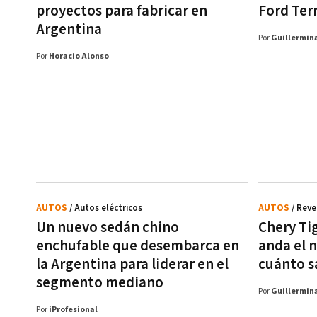
proyectos para fabricar en
Ford Ter
Argentina
Por
Guillermina
Por
Horacio Alonso
AUTOS
/ Autos eléctricos
AUTOS
/ Reve
Un nuevo sedán chino
Chery Ti
enchufable que desembarca en
anda el 
la Argentina para liderar en el
cuánto s
segmento mediano
Por
Guillermina
Por
iProfesional