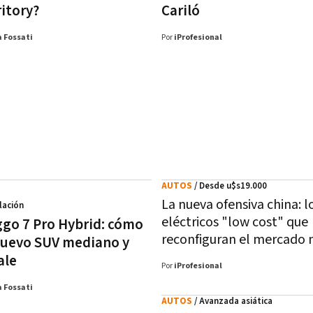
ritory?
Cariló
 Fossati
Por
iProfesional
AUTOS
/ Desde u$s19.000
La nueva ofensiva china: l
lación
eléctricos "low cost" que
ggo 7 Pro Hybrid: cómo
reconfiguran el mercado 
nuevo SUV mediano y
ale
Por
iProfesional
 Fossati
AUTOS
/ Avanzada asiática