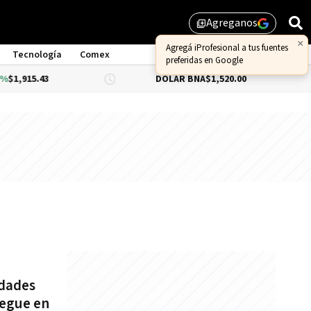
Agreganos
library_add
×
Agregá iProfesional a tus fuentes
Tecnología
Comex
preferidas en Google
,915.43
DÓLAR BNA
$1,520.00
DÓ
edades
iegue en