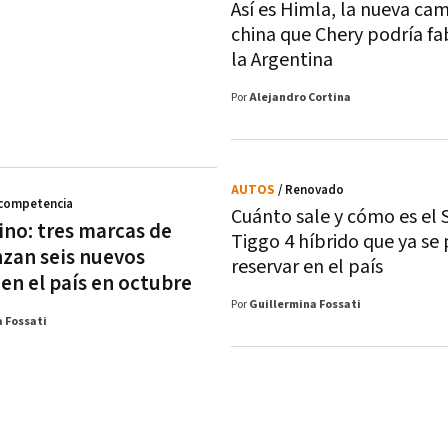
Así es Himla, la nueva ca
china que Chery podría fa
la Argentina
Por
Alejandro Cortina
AUTOS
/ Renovado
 competencia
Cuánto sale y cómo es el 
no: tres marcas de
Tiggo 4 híbrido que ya se
nzan seis nuevos
reservar en el país
en el país en octubre
Por
Guillermina Fossati
 Fossati