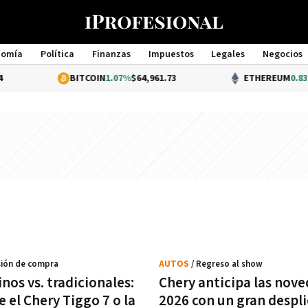
nomía
Política
Finanzas
Impuestos
Legales
Negocios
Management
BITCOIN
1.07%
$64,961.73
ETHEREUM
0.83%
$1
isión de compra
AUTOS
/ Regreso al show
nos vs. tradicionales:
Chery anticipa las nov
 el Chery Tiggo 7 o la
2026 con un gran despl