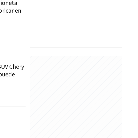
mioneta
bricar en
SUV Chery
 puede