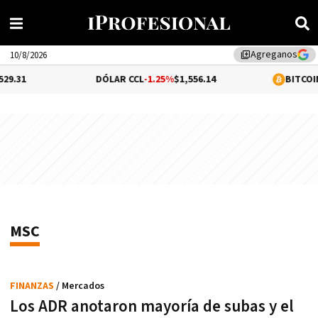
Agreganos
library_add
10/8/2026
.31
DÓLAR CCL
-1.25%
$1,556.14
BITCOIN
-0
MSC
FINANZAS
/ Mercados
Los ADR anotaron mayoría de subas y el