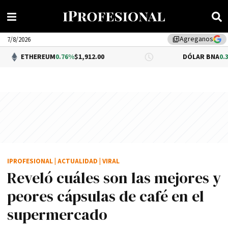
Agreganos
library_add
7/8/2026
EUM
0.76%
$1,912.00
DÓLAR BNA
0.34%
$1,520.00
IPROFESIONAL
|
ACTUALIDAD
|
VIRAL
Reveló cuáles son las mejores y
peores cápsulas de café en el
supermercado