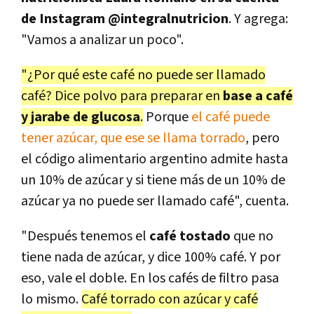
de Instagram @integralnutricion
. Y agrega:
"Vamos a analizar un poco".
"¿Por qué este café no puede ser llamado
café? Dice polvo para preparar en
base a café
y jarabe de glucosa
.
Porque
el café puede
tener azúcar, que ese se llama torrado
, pero
el código alimentario argentino admite hasta
un 10% de azúcar y si tiene más de un 10% de
azúcar ya no puede ser llamado café", cuenta.
"Después tenemos el
café tostado
que no
tiene nada de azúcar, y dice 100% café. Y por
eso, vale el doble. En los cafés de filtro pasa
lo mismo.
Café torrado con azúcar y café