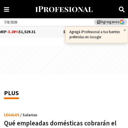
Agreganos
library_add
7/8/2026
×
3.28%
$1,529.31
DÓLAR CCL
-1.25%
$1,556.14
Agregá iProfesional a tus fuentes
preferidas en Google
PLUS
LEGALES
/ Salarios
Qué empleadas domésticas cobrarán el