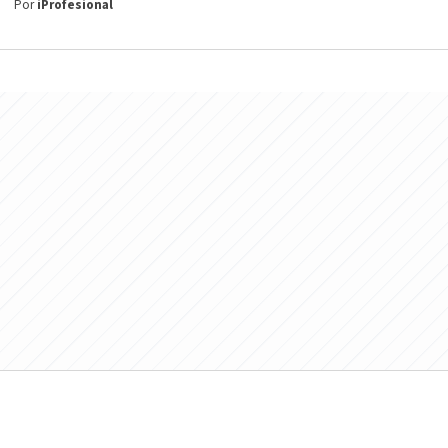
Por
iProfesional