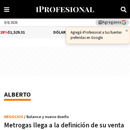
Agreganos
library_add
9/8/2026
,529.31
DÓLAR CCL
-1.25%
$1,556.14
BITCO
ALBERTO
NEGOCIOS
/ Balance y nuevo dueño
Metrogas llega a la definición de su venta